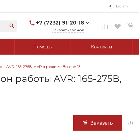
Войти
+7 (7232) 91-20-18
Заказать звонок
+7 (7232) 91-20-18
Помощь
Контакты
г. Усть-Каменогорск, ул.
Протозанова, д. 83а,
оф. 103
Пн-Пт: 8:00-17:00 Cб-Вс:
ы AVR: 165-275В, AVR в режиме Booster:13
Выходной
tk_grant@mail.ru
он работы AVR: 165-275В,
Заказать