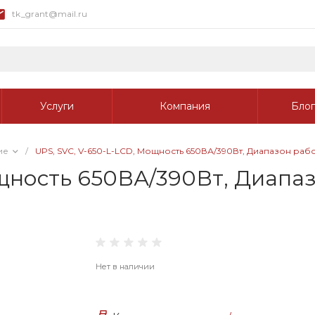
tk_grant@mail.ru
Услуги
Компания
Блог
ие
/
UPS, SVC, V-650-L-LCD, Мощность 650ВА/390Вт, Диапазон работ
щность 650ВА/390Вт, Диапаз
Нет в наличии