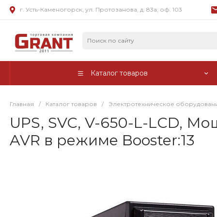
г. Усть-Каменогорск, ул. Протозанова, д. 83а, оф. 103
Каталог товаров
Главная
/
Каталог товаров
/
Электротехническое оборудован
UPS, SVC, V-650-L-LCD, Мо
AVR в режиме Booster:13