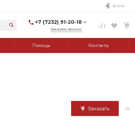
Войти
+7 (7232) 91-20-18
Заказать звонок
+7 (7232) 91-20-18
Помощь
Контакты
г. Усть-Каменогорск, ул.
Протозанова, д. 83а,
оф. 103
Пн-Пт: 8:00-17:00 Cб-Вс:
Выходной
tk_grant@mail.ru
Заказать