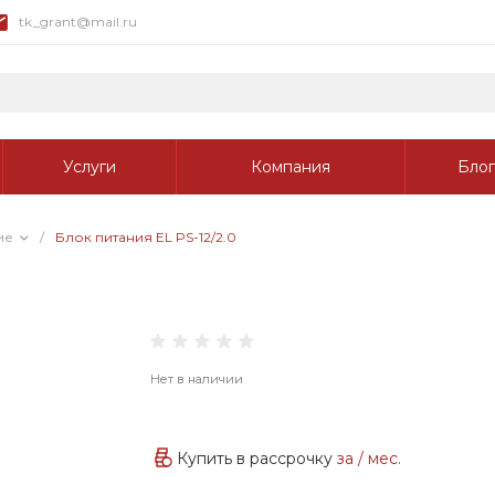
tk_grant@mail.ru
Услуги
Компания
Блог
ие
/
Блок питания EL PS-12/2.0
Нет в наличии
Купить в рассрочку
за
/ мес.