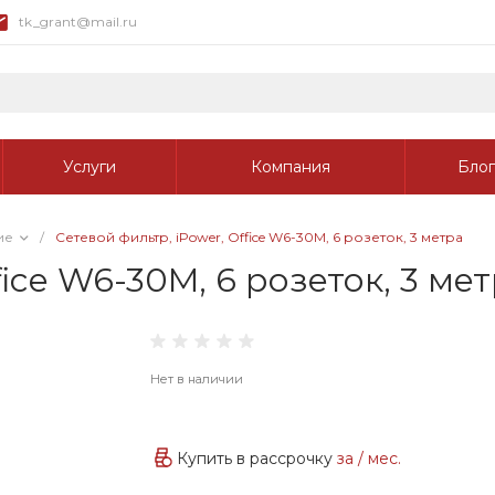
tk_grant@mail.ru
Услуги
Компания
Блог
ие
/
Сетевой фильтр, iPower, Office W6-30M, 6 розеток, 3 метра
fice W6-30M, 6 розеток, 3 ме
Нет в наличии
Купить в рассрочку
за
/ мес.