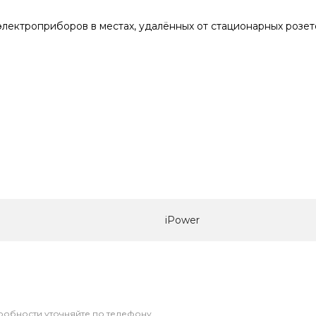
лектроприборов в местах, удалённых от стационарных розет
iPower
дробности уточняйте по телефону.