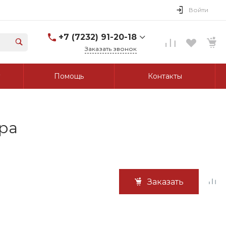
Войти
+7 (7232) 91-20-18
Заказать звонок
+7 (7232) 91-20-18
Помощь
Контакты
г. Усть-Каменогорск, ул.
Протозанова, д. 83а,
оф. 103
Пн-Пт: 8:00-17:00 Cб-Вс:
Выходной
tk_grant@mail.ru
тра
Заказать