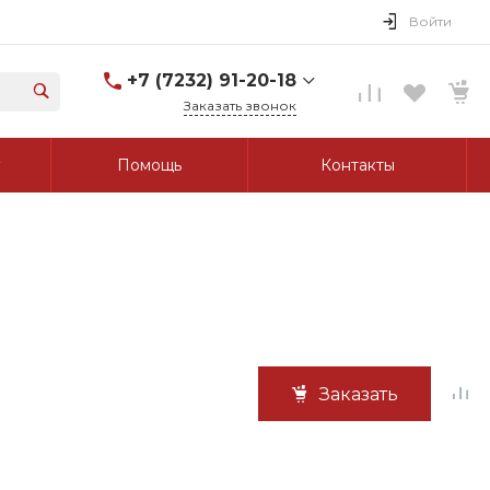
Войти
+7 (7232) 91-20-18
Заказать звонок
+7 (7232) 91-20-18
Помощь
Контакты
г. Усть-Каменогорск, ул.
Протозанова, д. 83а,
оф. 103
Пн-Пт: 8:00-17:00 Cб-Вс:
Выходной
tk_grant@mail.ru
Заказать