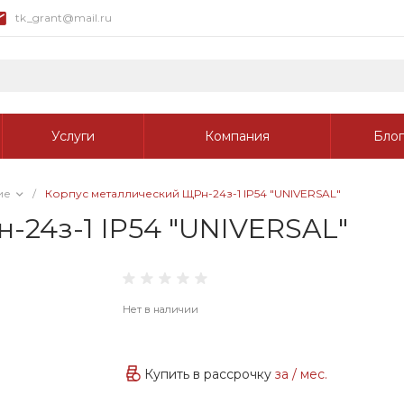
tk_grant@mail.ru
Услуги
Компания
Блог
ие
/
Корпус металлический ЩРн-24з-1 IP54 "UNIVERSAL"
-24з-1 IP54 "UNIVERSAL"
Нет в наличии
Купить в рассрочку
за
/ мес.