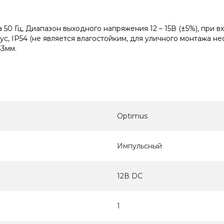
 50 Гц, Диапазон выходного напряжения 12 – 15В (±5%), при 
ус, IP54 (не является влагостойким, для уличного монтажа
33мм.
Optimus
Импульсный
12В DC
1