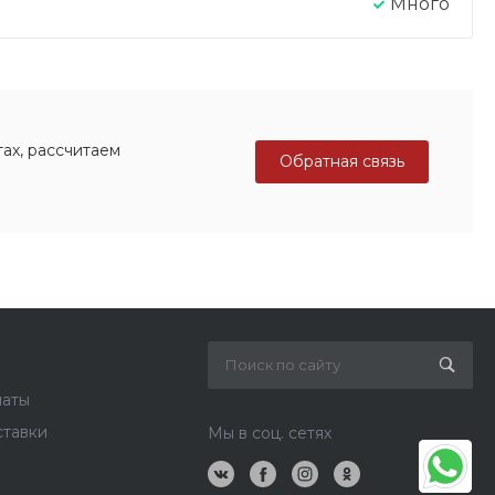
Много
ах, рассчитаем
Обратная связь
латы
ставки
Мы в соц. сетях