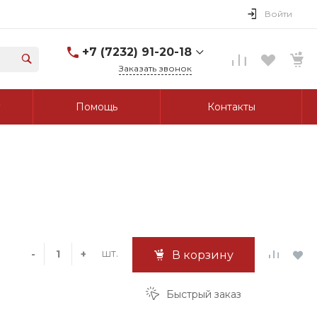
Войти
+7 (7232) 91-20-18
Заказать звонок
+7 (7232) 91-20-18
Помощь
Контакты
г. Усть-Каменогорск, ул.
Протозанова, д. 83а,
оф. 103
Пн-Пт: 8:00-17:00 Cб-Вс:
Выходной
tk_grant@mail.ru
шт.
-
+
В корзину
Быстрый заказ