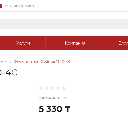
tk_grant@mail.ru
Услуги
Компания
Блог
ие
/
Блок питания Optimus 1240-4С
0-4С
В наличии: 17 шт
5 330 ₸