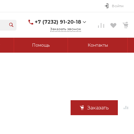
Войти
+7 (7232) 91-20-18
Заказать звонок
+7 (7232) 91-20-18
Помощь
Контакты
г. Усть-Каменогорск, ул.
Протозанова, д. 83а,
оф. 103
Пн-Пт: 8:00-17:00 Cб-Вс:
Выходной
tk_grant@mail.ru
Заказать