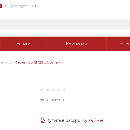
tk_grant@mail.ru
Услуги
Компания
Блог
ие
/
Изолятор SM25 с болтами
Нет в наличии
Купить в рассрочку
за
/ мес.