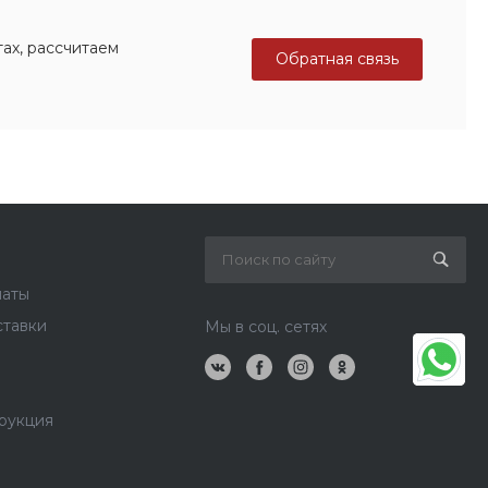
ах, рассчитаем
Обратная связь
латы
ставки
Мы в соц. сетях
рукция