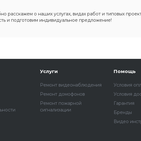
о расскажем о наших услугах, видах работ и типовых проект
сть и подготовим индивидуальное предложение!
Услуги
Помощь
Ремонт видеонаблюдения
Условия оп
Ремонт домофонов
Условия до
Ремонт пожарной
Гарантия
ьности
сигнализации
Бренды
Видео инст