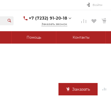
Войти
+7 (7232) 91-20-18
Заказать звонок
+7 (7232) 91-20-18
Помощь
Контакты
г. Усть-Каменогорск, ул.
Протозанова, д. 83а,
оф. 103
Пн-Пт: 8:00-17:00 Cб-Вс:
Выходной
tk_grant@mail.ru
Заказать