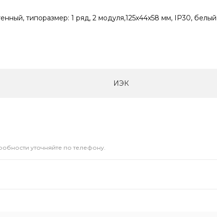
ный, типоразмер: 1 ряд, 2 модуля,125х44х58 мм, IP30, белы
ИЭК
дробности уточняйте по телефону.