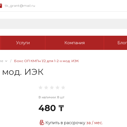
tk_grant@mail.ru
Услуги
Компания
Блог
ие
/
Бокс ОП КМПн 1/2 для 1-2-х мод. ИЭК
х мод. ИЭК
В наличии: 8 шт
480 ₸
Купить в рассрочку
за
/ мес.