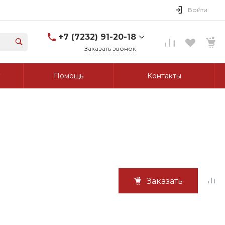
Войти
+7 (7232) 91-20-18
Заказать звонок
+7 (7232) 91-20-18
Помощь
Контакты
г. Усть-Каменогорск, ул.
Протозанова, д. 83а,
оф. 103
Пн-Пт: 8:00-17:00 Cб-Вс:
Выходной
tk_grant@mail.ru
Заказать