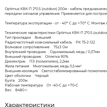
Optimus КВК-П 2*0.5 (outdoor) 200м - кабель предназна
передачи сигналов управления. Применяется для постро
Температура эксплуатации - от - 40° С до +70° С. Монтаж 
Технические характеристики Optimus КВК-П 2*0.5 (outdoo
Тип прокладки Внешний
Радиочастотный коаксиальный кабель РК 75-2-122
Волновое сопротивление 75±3 Ом
Внутренний проводник Одножильный, медь / 0,37мм
Внешний проводник Оплетка 90%
Диэлектрик ПЭ (полиэтилен), 2,2мм
Жила питания Многожильная, медь 0,5 мм²
Внешняя изоляция Светостабилизированный полиэтилен,
Цвет оболочки Черный
Бухта 200м
Рабочая температура От -40◦С до +70◦С
Вес 8480 г.
Характеристики