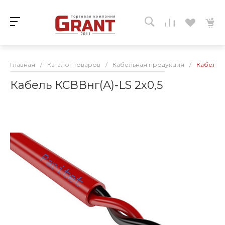
Главная
/
Каталог товаров
/
Кабельная продукция
/
Кабель К
Кабель КСВВнг(А)-LS 2х0,5