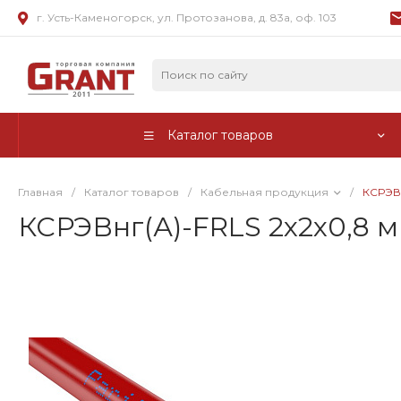
г. Усть-Каменогорск, ул. Протозанова, д. 83а, оф. 103
Каталог товаров
Главная
/
Каталог товаров
/
Кабельная продукция
/
КСРЭВн
КСРЭВнг(А)-FRLS 2х2х0,8 мм