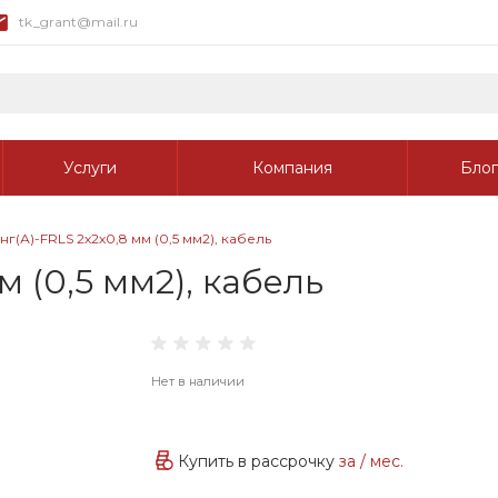
tk_grant@mail.ru
Услуги
Компания
Блог
г(А)-FRLS 2х2х0,8 мм (0,5 мм2), кабель
 (0,5 мм2), кабель
Нет в наличии
Купить в рассрочку
за
/ мес.