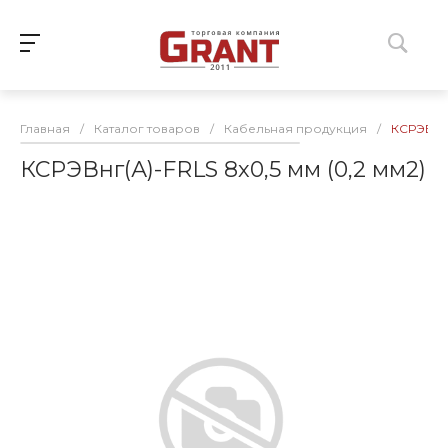
Главная
/
Каталог товаров
/
Кабельная продукция
/
КСРЭВнг(
КСРЭВнг(А)-FRLS 8х0,5 мм (0,2 мм2)