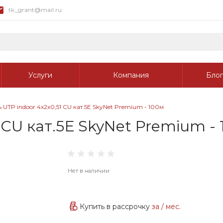
tk_grant@mail.ru
Услуги
Компания
Блог
 UTP indoor 4х2х0,51 CU кат.5Е SkyNet Premium - 100м
 CU кат.5Е SkyNet Premium -
Нет в наличии
Купить в рассрочку
за
/ мес.