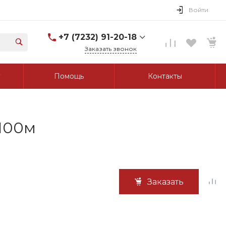
Войти
+7 (7232) 91-20-18
Заказать звонок
+7 (7232) 91-20-18
Помощь
Контакты
г. Усть-Каменогорск, ул.
Протозанова, д. 83а,
оф. 103
Пн-Пт: 8:00-17:00 Cб-Вс:
Выходной
tk_grant@mail.ru
 100м
Заказать