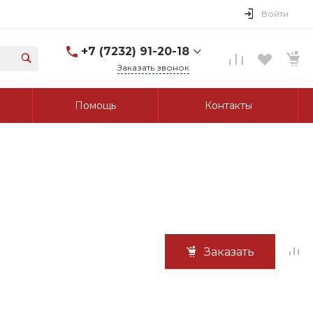
Войти
+7 (7232) 91-20-18
Заказать звонок
+7 (7232) 91-20-18
Помощь
Контакты
г. Усть-Каменогорск, ул.
Протозанова, д. 83а,
оф. 103
Пн-Пт: 8:00-17:00 Cб-Вс:
Выходной
tk_grant@mail.ru
Заказать