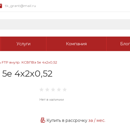
tk_grant@mail.ru
Услуги
Компания
Блог
 FTP внутр. КСВПВэ 5е 4х2х0,52
5е 4х2х0,52
Нет в наличии
Купить в рассрочку
за
/ мес.