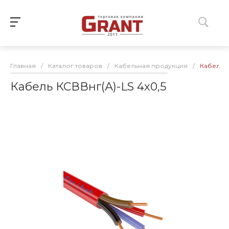
Главная
/
Каталог товаров
/
Кабельная продукция
/
Кабель К
Кабель КСВВнг(А)-LS 4х0,5