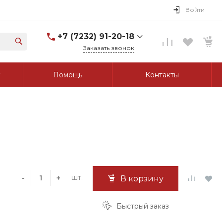
Войти
+7 (7232) 91-20-18
Заказать звонок
+7 (7232) 91-20-18
Помощь
Контакты
г. Усть-Каменогорск, ул.
Протозанова, д. 83а,
оф. 103
Пн-Пт: 8:00-17:00 Cб-Вс:
Выходной
tk_grant@mail.ru
шт.
-
+
В корзину
Быстрый заказ