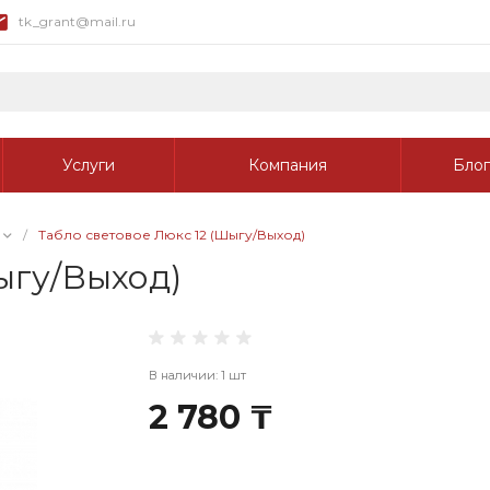
tk_grant@mail.ru
Услуги
Компания
Блог
/
Табло световое Люкс 12 (Шыгу/Выход)
ыгу/Выход)
В наличии: 1 шт
2 780 ₸