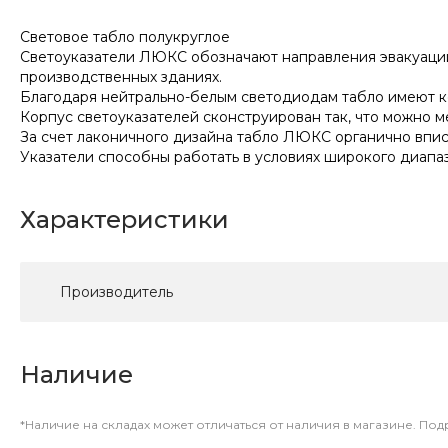
Световое табло полукруглое
Светоуказатели ЛЮКС обозначают направления эвакуации
производственных зданиях.
Благодаря нейтрально-белым светодиодам табло имеют к
Корпус светоуказателей сконструирован так, что можно м
За счет лаконичного дизайна табло ЛЮКС органично впис
Указатели способны работать в условиях широкого диапазо
Характеристики
Производитель
Наличие
*Наличие на складах может отличаться от наличия в магазине. По