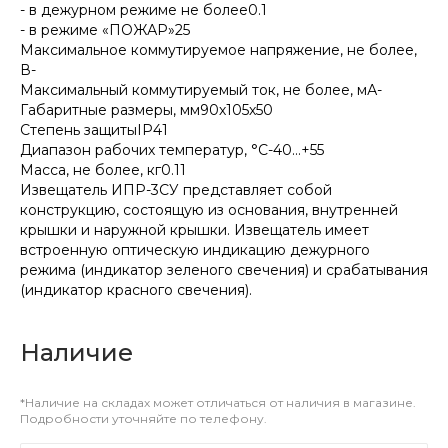
- в дежурном режиме не более0.1
- в режиме «ПОЖАР»25
Максимальное коммутируемое напряжение, не более,
В-
Максимальный коммутируемый ток, не более, мА-
Габаритные размеры, мм90х105х50
Степень защитыIP41
Диапазон рабочих температур, °С-40…+55
Масса, не более, кг0.11
Извещатель ИПР-3СУ представляет собой
конструкцию, состоящую из основания, внутренней
крышки и наружной крышки. Извещатель имеет
встроенную оптическую индикацию дежурного
режима (индикатор зеленого свечения) и срабатывания
(индикатор красного свечения).
Наличие
*Наличие на складах может отличаться от наличия в магазине.
Подробности уточняйте по телефону.