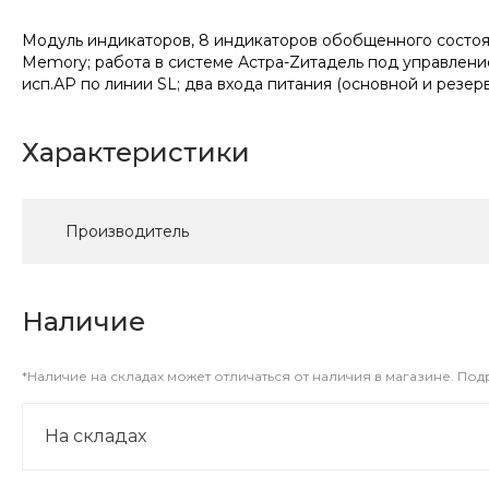
Модуль индикаторов, 8 индикаторов обобщенного состояни
Memory; работа в системе Астра-Zитадель под управлен
исп.АР по линии SL; два входа питания (основной и резер
Характеристики
Производитель
Наличие
*Наличие на складах может отличаться от наличия в магазине. По
На складах