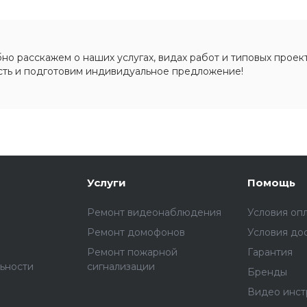
о расскажем о наших услугах, видах работ и типовых проект
сть и подготовим индивидуальное предложение!
Услуги
Помощь
Ремонт видеонаблюдения
Условия оп
Ремонт домофонов
Условия до
Ремонт пожарной
Гарантия
ьности
сигнализации
Бренды
Видео инст