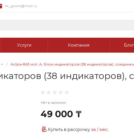
tk_grant@mail.ru
Услуги
Компания
Блог
/
Астра-863 исп. А, блок индикаторов (38 индикаторов), соедине
дикаторов (38 индикаторов),
Нет в наличии
49 000 ₸
Купить в рассрочку
за
/ мес.