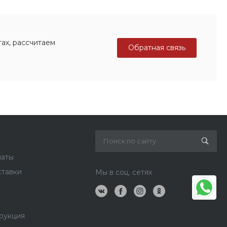
ах, рассчитаем
Обратная связь
латы
ставки
Мы в соц. сетях
рукция