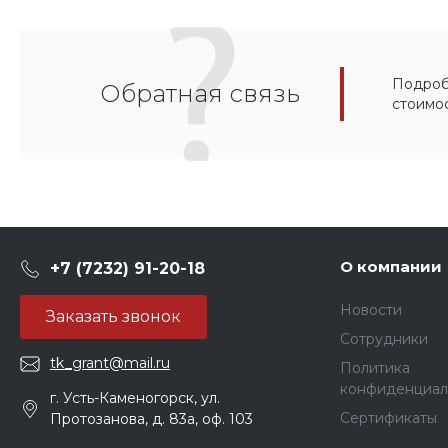
Подробн
Обратная связь
стоимо
О компании
+7 (7232) 91-20-18
Новости
Заказать звонок
Сотрудники
tk_grant@mail.ru
Политика
конфиденциал
г. Усть-Каменогорск, ул.
Сертификаты
Протозанова, д. 83а, оф. 103