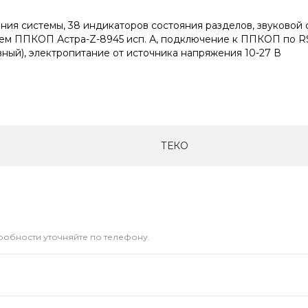
я системы, 38 индикаторов состояния разделов, звуковой с
ием ППКОП Астра-Z-8945 исп. А, подключение к ППКОП по RS
вный), электропитание от источника напряжения 10-27 В
ТЕКО
дробности уточняйте по телефону.