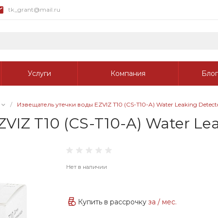
tk_grant@mail.ru
Услуги
Компания
Блог
/
Извещатель утечки воды EZVIZ T10 (CS-T10-A) Water Leaking Detect
IZ T10 (CS-T10-A) Water Lea
Нет в наличии
Купить в рассрочку
за
/ мес.