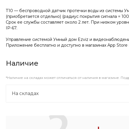
T10 — беспроводной датчик протечки воды из системы Умн
(приобретается отдельно) (радиус покрытия сигнала = 10
Срок ее службы составляет около 2 лет. При низком уро
IP-67.
Управление системой Умный дом Ezviz и видеонаблюдени
Приложение бесплатно и доступно в магазинах App Store и
Наличие
*Наличие на складах может отличаться от наличия в магазине. По
На складах