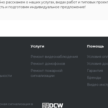
о расскажем о наших услугах, видах работ и типовых проект
сть и подготовим индивидуальное предложение!
Услуги
Помощь
Ремонт видеонаблюдения
Условия оп
Ремонт домофонов
Условия до
Ремонт пожарной
Гарантия
ьности
сигнализации
Бренды
Видео инст
арная сигнализация в