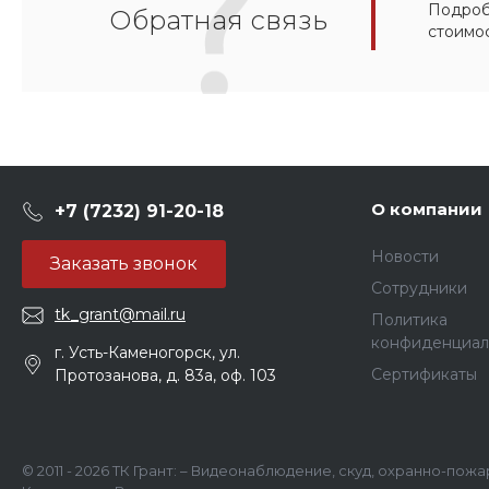
Подробн
Обратная связь
стоимо
О компании
+7 (7232) 91-20-18
Новости
Заказать звонок
Сотрудники
tk_grant@mail.ru
Политика
конфиденциал
г. Усть-Каменогорск, ул.
Сертификаты
Протозанова, д. 83а, оф. 103
© 2011 - 2026 ТК Грант: – Видеонаблюдение, скуд, охранно-пож