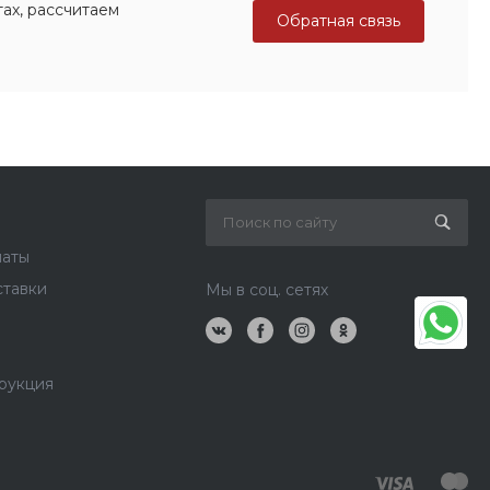
ах, рассчитаем
Обратная связь
латы
ставки
Мы в соц. сетях
рукция