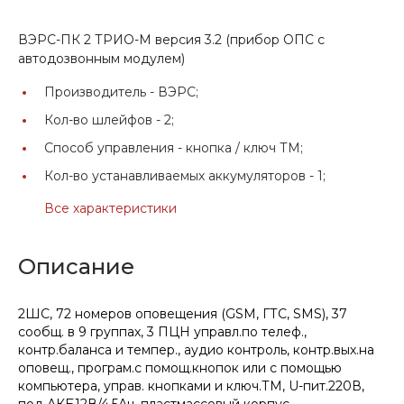
ВЭРС-ПК 2 ТРИО-М версия 3.2 (прибор ОПС с
автодозвонным модулем)
Производитель -
ВЭРС;
Кол-во шлейфов -
2;
Способ управления -
кнопка / ключ ТМ;
Кол-во устанавливаемых аккумуляторов -
1;
Все характеристики
Описание
2ШС, 72 номеров оповещения (GSM, ГТС, SMS), 37
сообщ. в 9 группах, 3 ПЦН управл.по телеф.,
контр.баланса и темпер., аудио контроль, контр.вых.на
оповещ., програм.с помощ.кнопок или с помощью
компьютера, управ. кнопками и ключ.ТМ, U-пит.220В,
под АКБ12В/4,5Ач, пластмассовый корпус.