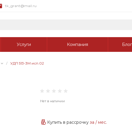
tk_grant@mail.ru
Услуги
Компания
Блог
/
УДП 513-3М исп.02
Нет в наличии
Купить в рассрочку
за
/ мес.