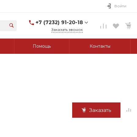
Войти
+7 (7232) 91-20-18
Заказать звонок
+7 (7232) 91-20-18
Помощь
Контакты
г. Усть-Каменогорск, ул.
Протозанова, д. 83а,
оф. 103
Пн-Пт: 8:00-17:00 Cб-Вс:
Выходной
tk_grant@mail.ru
Заказать