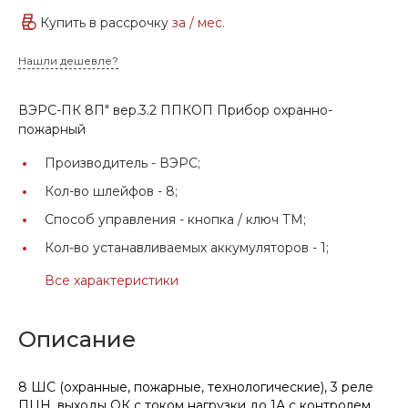
Купить в рассрочку
за
/ мес.
Нашли дешевле?
ВЭРС-ПК 8П" вер.3.2 ППКОП Прибор охранно-
пожарный
Производитель -
ВЭРС;
Кол-во шлейфов -
8;
Способ управления -
кнопка / ключ ТМ;
Кол-во устанавливаемых аккумуляторов -
1;
Все характеристики
Описание
8 ШС (охранные, пожарные, технологические), 3 реле
ПЦН, выходы ОК с током нагрузки до 1А с контролем