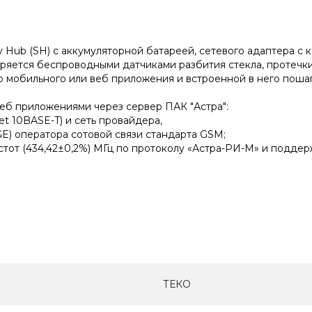
y Hub (SH) с аккумуляторной батареей, сетевого адаптера с
ряется беспроводными датчиками разбития стекла, протечки 
 мобильного или веб приложения и встроенной в него поша
б приложениями через сервер ПАК "Астра":
t 10BASE-T) и сеть провайдера,
E) оператора сотовой связи стандарта GSM;
тот (434,42±0,2%) МГц по протоколу «Астра-РИ-М» и поддер
ТЕКО