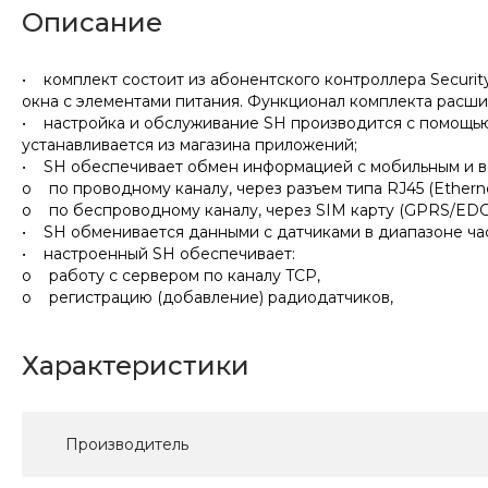
Описание
• комплект состоит из абонентского контроллера Securit
окна с элементами питания. Функционал комплекта расши
• настройка и обслуживание SH производится с помощью
устанавливается из магазина приложений;
• SH обеспечивает обмен информацией с мобильным и ве
o по проводному каналу, через разъем типа RJ45 (Etherne
o по беспроводному каналу, через SIM карту (GPRS/EDG
• SH обменивается данными с датчиками в диапазоне час
• настроенный SH обеспечивает:
o работу с сервером по каналу TCP,
o регистрацию (добавление) радиодатчиков,
Характеристики
Производитель