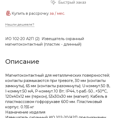
Быстрый заказ
Купить в рассрочку
за
/ мес.
Нашли дешевле?
ИО 102-20 А2П (2) Извещатель охранный
магнитоконтактный (пластик - длинный)
Описание
Магнитоконтактный для металлических поверхностей;
контакты размыкаются при тревоге, 30 мм (контакты
замкнуты), 65 мм (контакты разомкнуты); U-коммут.50 В,
I-коммут.50 мА, P-коммут.10 Вт; IP44, t-раб.-50…+50°С,
120х40х12 мм (геркон), 53х30х30 мм (магнит). Кабель в
пластмассовом гофрорукаве 600 мм. Пластиковый
корпус. 0.155 кг
Назначение изделия
Извещатель охранный ИО 102-20/А2П предназначен