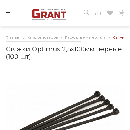
Главная
/
Каталог товаров
/
Расходные материалы
/
Стяжки O
Стяжки Optimus 2,5х100мм черные
(100 шт)