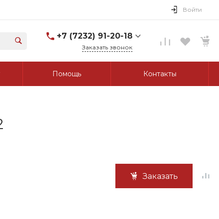
Войти
+7 (7232) 91-20-18
Заказать звонок
+7 (7232) 91-20-18
Помощь
Контакты
г. Усть-Каменогорск, ул.
Протозанова, д. 83а,
оф. 103
Пн-Пт: 8:00-17:00 Cб-Вс:
Выходной
tk_grant@mail.ru
2
Заказать