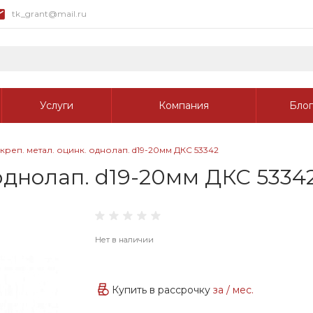
tk_grant@mail.ru
Услуги
Компания
Блог
креп. метал. оцинк. однолап. d19-20мм ДКС 53342
 однолап. d19-20мм ДКС 5334
Нет в наличии
Купить в рассрочку
за
/ мес.