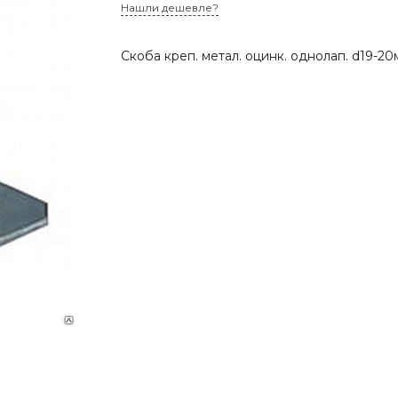
Нашли дешевле?
Скоба креп. метал. оцинк. однолап. d19-2