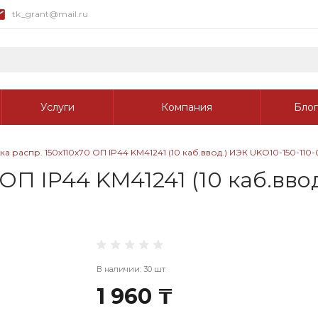
tk_grant@mail.ru
Услуги
Компания
Блог
а распр. 150х110х70 ОП IP44 KM41241 (10 каб.ввод.) ИЭК UKO10-150-110
ОП IP44 KM41241 (10 каб.вво
В наличии: 30 шт
1 960 ₸