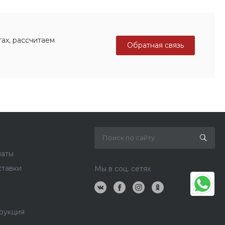
ах, рассчитаем
Обратная связь
латы
ставки
Мы в соц. сетях
рукция