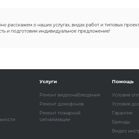
о расскажем о наших услугах, видах работ и типовых проект
сть и подготовим индивидуальное предложение!
Услуги
Помощь
Ремонт видеонаблюдения
Условия оп
Ремонт домофонов
Условия до
Ремонт пожарной
Гарантия
ьности
сигнализации
Бренды
Видео инст