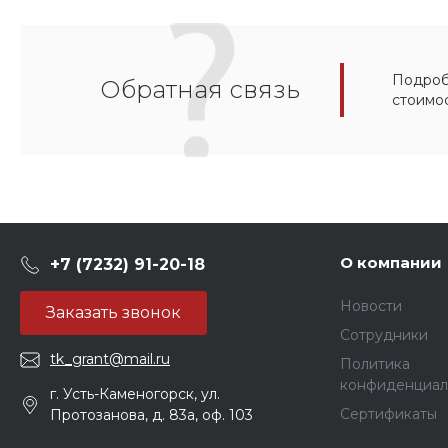
Подробн
Обратная связь
стоимо
О компании
+7 (7232) 91-20-18
Новости
Заказать звонок
Сотрудники
tk_grant@mail.ru
Политика
конфиденциал
г. Усть-Каменогорск, ул.
Сертификаты
Протозанова, д. 83а, оф. 103