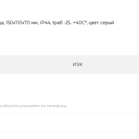
, 150х110х70 мм, IP44, tраб -25…+40С°, цвет серый
ИЭК
дробности уточняйте по телефону.