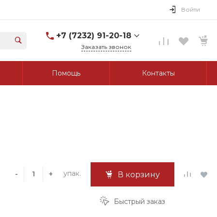
Войти
+7 (7232) 91-20-18
Заказать звонок
+7 (7232) 91-20-18
Помощь
Контакты
г. Усть-Каменогорск, ул.
Протозанова, д. 83а,
оф. 103
Пн-Пт: 8:00-17:00 Cб-Вс:
Выходной
tk_grant@mail.ru
упак.
-
+
В корзину
Быстрый заказ