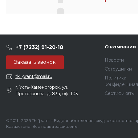
О компании
+7 (7232) 91-20-18
Новости
Заказать звонок
Сотрудники
tk_grant@mail.ru
Политика
конфиденциал
г. Усть-Каменогорск, ул.
Сертификаты
Протозанова, д. 83а, оф. 103
© 2011 - 2026 ТК Грант: – Видеонаблюдение, скуд, охранно-пож
Казахстане, Все права защищены