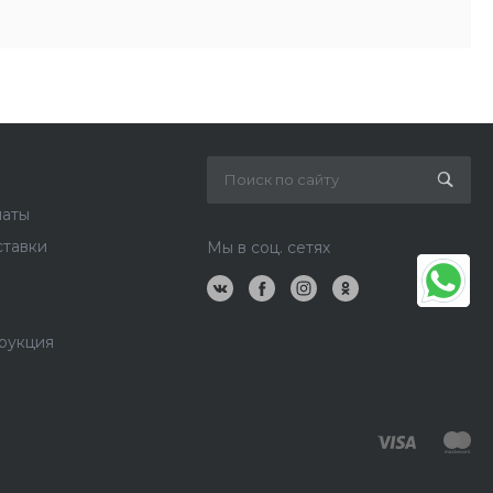
латы
ставки
Мы в соц. сетях
рукция