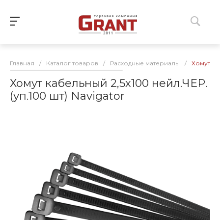
Главная
/
Каталог товаров
/
Расходные материалы
/
Хомут ка
Хомут кабельный 2,5х100 нейл.ЧЕР.
(уп.100 шт) Navigator