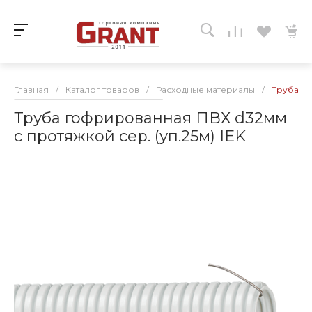
Главная
/
Каталог товаров
/
Расходные материалы
/
Труба го
Труба гофрированная ПВХ d32мм
с протяжкой сер. (уп.25м) IEK