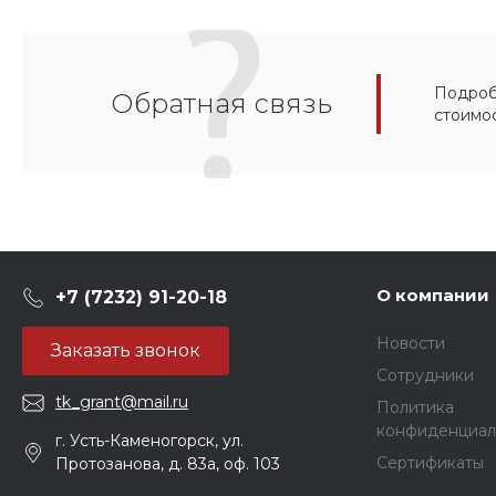
Подробн
Обратная связь
стоимо
О компании
+7 (7232) 91-20-18
Новости
Заказать звонок
Сотрудники
tk_grant@mail.ru
Политика
конфиденциал
г. Усть-Каменогорск, ул.
Сертификаты
Протозанова, д. 83а, оф. 103