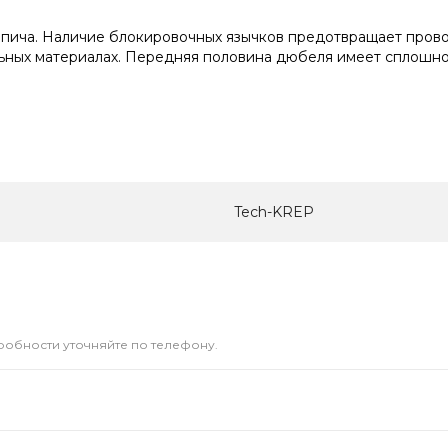
рпича. Наличие блокировочных язычков предотвращает прово
льных материалах. Передняя половина дюбеля имеет сплошно
Tech-KREP
дробности уточняйте по телефону.