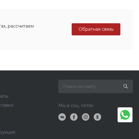
ах, рассчитаем
Обратная связь
латы
ставки
Мы в соц. сетях
рукция