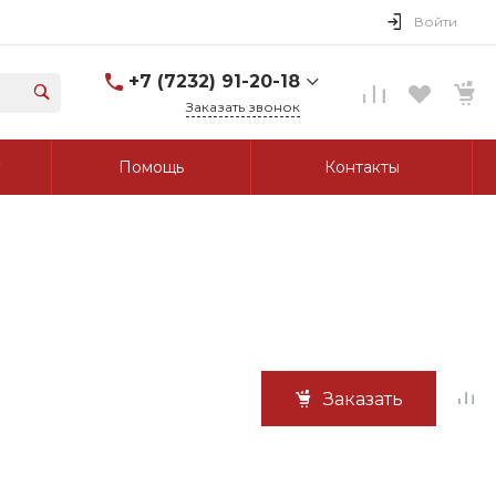
Войти
+7 (7232) 91-20-18
Заказать звонок
+7 (7232) 91-20-18
Помощь
Контакты
г. Усть-Каменогорск, ул.
Протозанова, д. 83а,
оф. 103
Пн-Пт: 8:00-17:00 Cб-Вс:
Выходной
tk_grant@mail.ru
Заказать