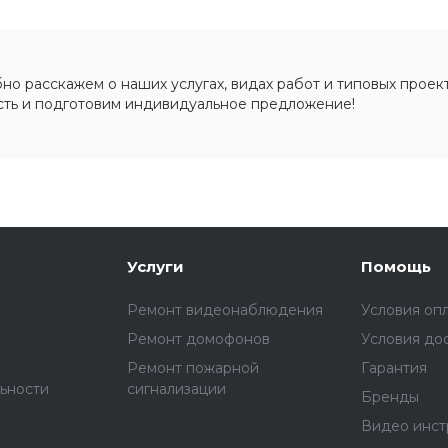
о расскажем о наших услугах, видах работ и типовых проект
сть и подготовим индивидуальное предложение!
Услуги
Помощь
Ремонт видеонаблюдения
Условия оп
Ремонт домофонов
Условия до
Ремонт пожарной
Гарантия
ьности
сигнализации
Бренды
Видео инст