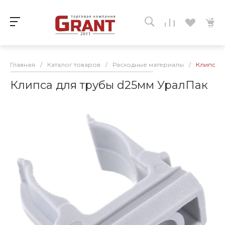
Главная
/
Каталог товаров
/
Расходные материалы
/
Клипса д
Клипса для трубы d25мм УралПак