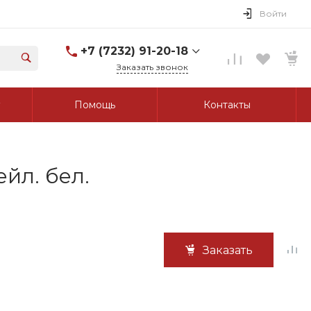
Войти
+7 (7232) 91-20-18
Заказать звонок
+7 (7232) 91-20-18
Помощь
Контакты
г. Усть-Каменогорск, ул.
Протозанова, д. 83а,
оф. 103
Пн-Пт: 8:00-17:00 Cб-Вс:
Выходной
tk_grant@mail.ru
йл. бел.
Заказать