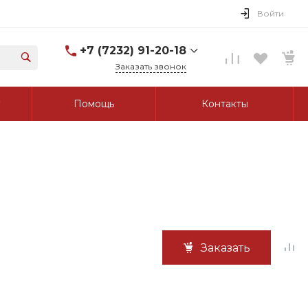
Войти
+7 (7232) 91-20-18
Заказать звонок
+7 (7232) 91-20-18
Помощь
Контакты
г. Усть-Каменогорск, ул.
Протозанова, д. 83а,
оф. 103
Пн-Пт: 8:00-17:00 Cб-Вс:
Выходной
tk_grant@mail.ru
Заказать