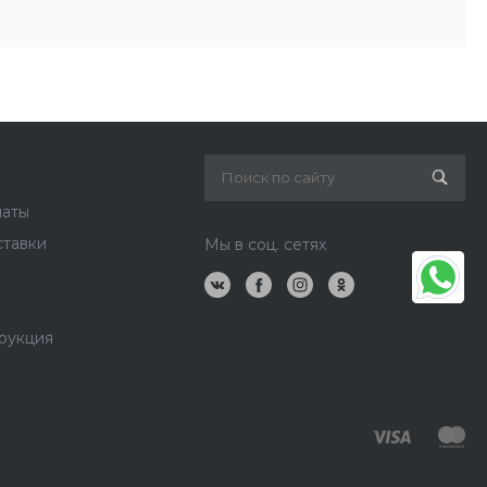
латы
ставки
Мы в соц. сетях
рукция