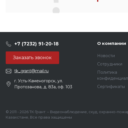
О компании
+7 (7232) 91-20-18
Новости
Заказать звонок
Сотрудники
tk_grant@mail.ru
Политика
конфиденциал
г. Усть-Каменогорск, ул.
Сертификаты
Протозанова, д. 83а, оф. 103
© 2011 - 2026 ТК Грант: – Видеонаблюдение, скуд, охранно-пож
Казахстане, Все права защищены