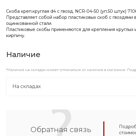
Скоба креп.круглая d4 с гвозд. NCR-04-50 (уп.50 штук) 7
Представляет собой набор пластиковых скоб с гвоздями в
оцинкованной стали.
Пластиковые скобы применяются для крепления круглых и
кирпичу.
Наличие
*Наличие на складах может отличаться от наличия в магазине. По
На складах
Подробн
Обратная связь
стоимо