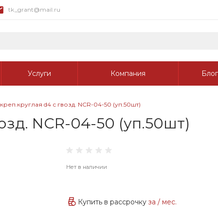
tk_grant@mail.ru
Услуги
Компания
Блог
креп.круглая d4 с гвозд. NCR-04-50 (уп.50шт)
озд. NCR-04-50 (уп.50шт)
Нет в наличии
Купить в рассрочку
за
/ мес.