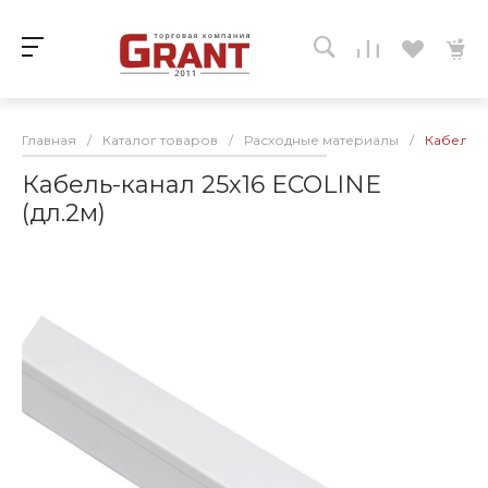
Главная
/
Каталог товаров
/
Расходные материалы
/
Кабель-к
Кабель-канал 25х16 ECOLINE
(дл.2м)