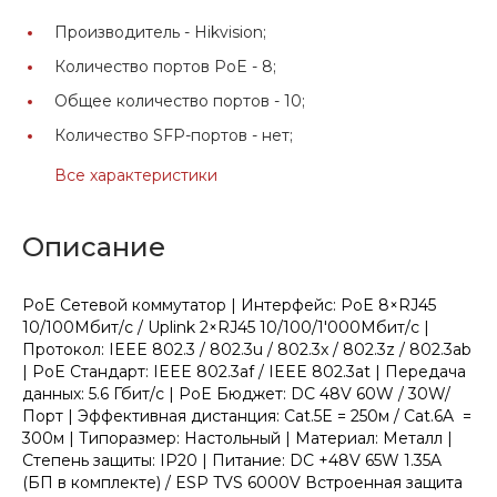
Производитель -
Hikvision;
Количество портов PoE -
8;
Общее количество портов -
10;
Количество SFP-портов -
нет;
Все характеристики
Описание
PoE Сетевой коммутатор | Интерфейс: PoE 8×RJ45
10/100Мбит/с / Uplink 2×RJ45 10/100/1'000Мбит/с |
Протокол: IEEE 802.3 / 802.3u / 802.3x / 802.3z / 802.3ab
| PoE Стандарт: IEEE 802.3af / IEEE 802.3at | Передача
данных: 5.6 Гбит/с | PoE Бюджет: DC 48V 60W / 30W/
Порт | Эффективная дистанция: Cat.5E = 250м / Cat.6A =
300м | Типоразмер: Настольный | Материал: Металл |
Степень защиты: IP20 | Питание: DC +48V 65W 1.35A
(БП в комплекте) / ESP TVS 6000V Встроенная защита