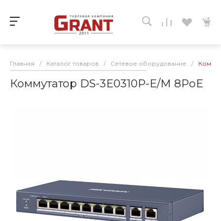
Главная
/
Каталог товаров
/
Сетевое оборудование
/
Коммут
Коммутатор DS-3E0310P-E/M 8PoE