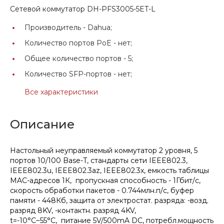
Сетевой коммутатор DH-PFS3005-5ET-L
Производитель -
Dahua;
Количество портов PoE -
нет;
Общее количество портов -
5;
Количество SFP-портов -
нет;
Все характеристики
Описание
Настольный неуправляемый коммутатор 2 уровня, 5
портов 10/100 Base-T, стандарты сети IEEE802.3,
IEEE802.3u, IEEE802.3az, IEEE802.3x, емкость таблицы
MAC-адресов 1К, пропускная способность - 1Гбит/с,
скорость обработки пакетов - 0.744млн.п/с, буфер
памяти - 448Кб, защита от электростат. разряда: -возд.
разряд 8KV, -контактн. разряд 4KV,
t=-10°С~55°C, питание 5V/500mA DC, потребл.мощность