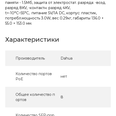
памяти - 1.5Мб, защита от электростат. разряда: -возд.
разряд 8KV, -контактн. разряд 4KV,
t=-10°С~55°C, питание 5V/1A DC, корпус: пластик,
потребл.мощность 3.0W, вес 0.29кг, габариты 136.0 ×
55.0 × 153.0 мм.
Характеристики
Производитель
Dahua
Количество портов
нет
PoE
Общее количество п
8
ортов
Количество SFP-пор