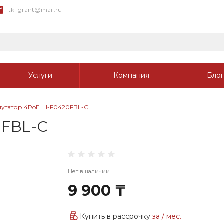
tk_grant@mail.ru
Услуги
Компания
Блог
утатор 4PoE HI-F0420FBL-C
0FBL-C
Нет в наличии
9 900 ₸
Купить в рассрочку
за
/ мес.