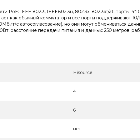
PoE: IEEE 802.3, IEEE802.3u, 802.3x, 802.3af/at, порты: 4*1
тает как обычный коммутатор и все порты поддерживают 10
Мбит/с автосогласование), но они могут обмениваться данным
0Вт, расстояние передачи питания и данных: 250 метров, рабоч
Hisource
4
6
нет