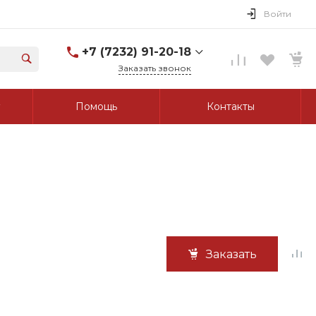
Войти
+7 (7232) 91-20-18
Заказать звонок
+7 (7232) 91-20-18
Помощь
Контакты
г. Усть-Каменогорск, ул.
Протозанова, д. 83а,
оф. 103
Пн-Пт: 8:00-17:00 Cб-Вс:
Выходной
tk_grant@mail.ru
Заказать