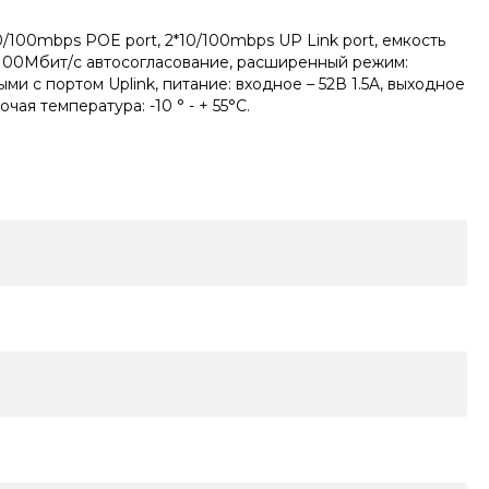
0/100mbps POE port, 2*10/100mbps UP Link port, емкость
/100Мбит/с автосогласование, расширенный режим:
и с портом Uplink, питание: входное – 52В 1.5A, выходное
ая температура: -10 ° - + 55°C.