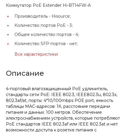
Коммутатор PoE Extender Hi-BT14FW-A
Производитель -
Hisource;
Количество портов PoE -
3;
Общее количество портов -
4;
Количество SFP-портов -
нет;
Все характеристики
Описание
4-портовый влагозащищенный PoE удлинитель,
стандарты сети PoE: IEEE 802.3, IEEE802.3u, 802.3x,
802.3af/at, порты: 4*10/100mbps POE port, емкость
таблицы MAC-адресов: 1К, расстояние передачи
питания и данных: 100 метров. Обеспечение
электроснабжением устройств, которые потребляют
PoE стандартов IEEE 802.3af или IEEE 802.3at и нет
возможности доступа к розетке питания с