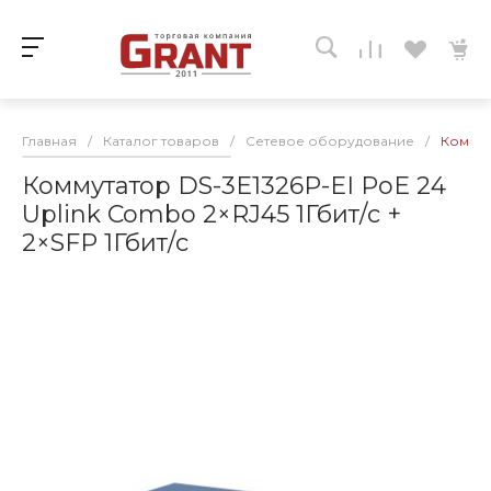
Главная
/
Каталог товаров
/
Сетевое оборудование
/
Коммута
Коммутатор DS-3E1326P-EI PoE 24
Uplink Combo 2×RJ45 1Гбит/с +
2×SFP 1Гбит/с