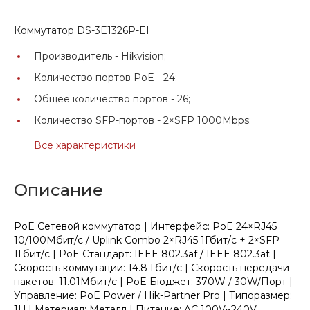
Коммутатор DS-3E1326P-EI
Производитель -
Hikvision;
Количество портов PoE -
24;
Общее количество портов -
26;
Количество SFP-портов -
2×SFP 1000Mbps;
Все характеристики
Описание
PoE Сетевой коммутатор | Интерфейс: PoE 24×RJ45
10/100Мбит/с / Uplink Combo 2×RJ45 1Гбит/с + 2×SFP
1Гбит/с | PoE Стандарт: IEEE 802.3af / IEEE 802.3at |
Скорость коммутации: 14.8 Гбит/с | Скорость передачи
пакетов: 11.01Мбит/с | PoE Бюджет: 370W / 30W/Порт |
Управление: PoE Power / Hik-Partner Pro | Типоразмер:
1U | Материал: Металл | Питание: AC 100V~240V