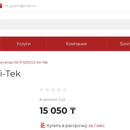
tk_grant@mail.ru
Услуги
Компания
Блог
утатор WI-PS210GS Wi-Tek
-Tek
В наличии: 1 шт
15 050 ₸
Купить в рассрочку
за
/ мес.