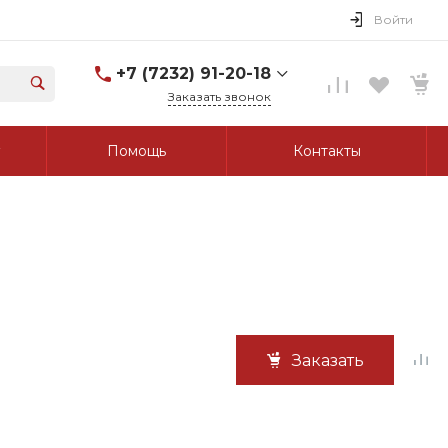
Войти
+7 (7232) 91-20-18
Заказать звонок
+7 (7232) 91-20-18
Помощь
Контакты
г. Усть-Каменогорск, ул.
Протозанова, д. 83а,
оф. 103
Пн-Пт: 8:00-17:00 Cб-Вс:
Выходной
tk_grant@mail.ru
Заказать