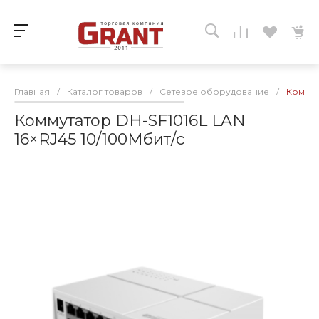
Главная
/
Каталог товаров
/
Сетевое оборудование
/
Коммут
Коммутатор DH-SF1016L LAN
16×RJ45 10/100Мбит/с