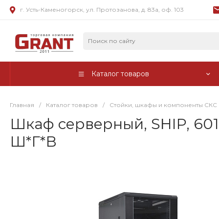
г. Усть-Каменогорск, ул. Протозанова, д. 83а, оф. 103
Каталог товаров
Главная
/
Каталог товаров
/
Стойки, шкафы и компоненты СКС
Шкаф серверный, SHIP, 601S
Ш*Г*В