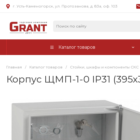
г. Усть-Каменогорск, ул. Протозанова, д. 83а, оф. 103
Каталог товаров
Главная
/
Каталог товаров
/
Стойки, шкафы и компоненты СКС
Корпус ЩМП-1-0 IP31 (395x