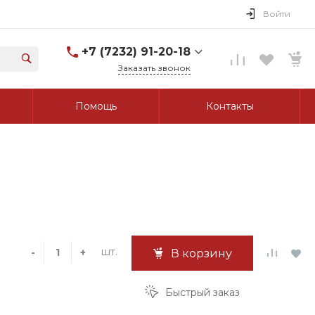
Войти
+7 (7232) 91-20-18
Заказать звонок
+7 (7232) 91-20-18
Помощь
Контакты
г. Усть-Каменогорск, ул.
Протозанова, д. 83а,
оф. 103
Пн-Пт: 8:00-17:00 Cб-Вс:
Выходной
tk_grant@mail.ru
шт.
-
+
В корзину
Быстрый заказ