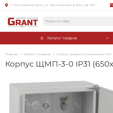
г. Усть-Каменогорск, ул. Протозанова, д. 83а, оф. 103
Каталог товаров
Главная
/
Каталог товаров
/
Стойки, шкафы и компоненты СКС
Корпус ЩМП-3-0 IP31 (650