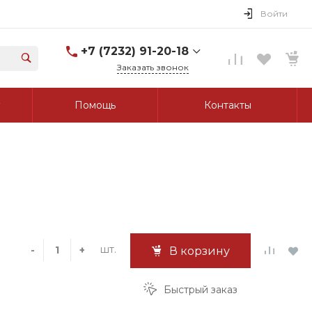
Войти
+7 (7232) 91-20-18
Заказать звонок
+7 (7232) 91-20-18
Помощь
Контакты
г. Усть-Каменогорск, ул.
Протозанова, д. 83а,
оф. 103
Пн-Пт: 8:00-17:00 Cб-Вс:
Выходной
tk_grant@mail.ru
шт.
-
+
В корзину
Быстрый заказ