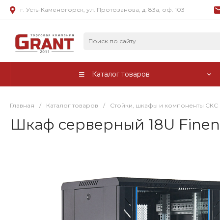
г. Усть-Каменогорск, ул. Протозанова, д. 83а, оф. 103
Каталог товаров
Главная
/
Каталог товаров
/
Стойки, шкафы и компоненты СКС
Шкаф серверный 18U Finen 