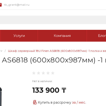
tk_grant@mail.ru
Услуги
Компания
Блог
/
Шкаф серверный 18U Finen AS6818 (600х800х987мм) -1 полка и в
AS6818 (600х800х987мм) -1 
Нет в наличии
133 900 ₸
Купить в рассрочку
за
/ мес.