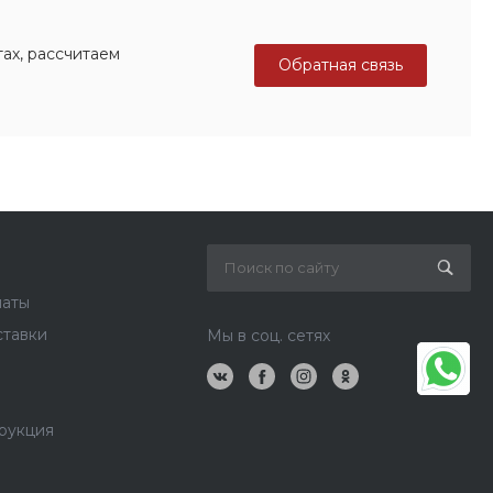
ах, рассчитаем
Обратная связь
латы
ставки
Мы в соц. сетях
рукция