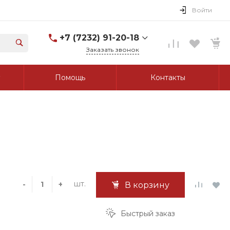
Войти
+7 (7232) 91-20-18
Заказать звонок
+7 (7232) 91-20-18
Помощь
Контакты
г. Усть-Каменогорск, ул.
Протозанова, д. 83а,
оф. 103
Пн-Пт: 8:00-17:00 Cб-Вс:
Выходной
tk_grant@mail.ru
шт.
-
+
В корзину
Быстрый заказ