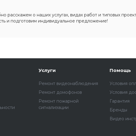
о расскажем о наших услугах, видах работ и типовых проект
сть и подготовим индивидуальное предложение!
Услуги
Помощь
Ремонт видеонаблюдения
Условия оп
Ремонт домофонов
Условия до
Ремонт пожарной
Гарантия
ьности
сигнализации
Бренды
Видео инст