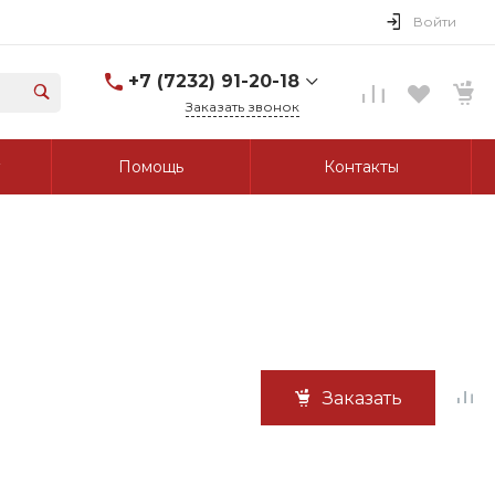
Войти
+7 (7232) 91-20-18
Заказать звонок
+7 (7232) 91-20-18
Помощь
Контакты
г. Усть-Каменогорск, ул.
Протозанова, д. 83а,
оф. 103
Пн-Пт: 8:00-17:00 Cб-Вс:
Выходной
tk_grant@mail.ru
Заказать