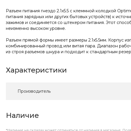
Разъем питания гнездо 2.1х5.5 с клеммной колодкой Opt
питания зарядных или других бытовых устройств) к источн
зажимов и соединяется со штекером питания. Этот способ
неизменно высоком уровне.
Разъем прямой формы имеет размеры 2.1х5.5мм. Корпус и
комбинированный провод или витая пара. Диапазон рабоч
из строя разъемов шнура и подходит к стандартным резер
Характеристики
Производитель
Наличие
*Наличие на складах может отличаться от наличия в магазине. По