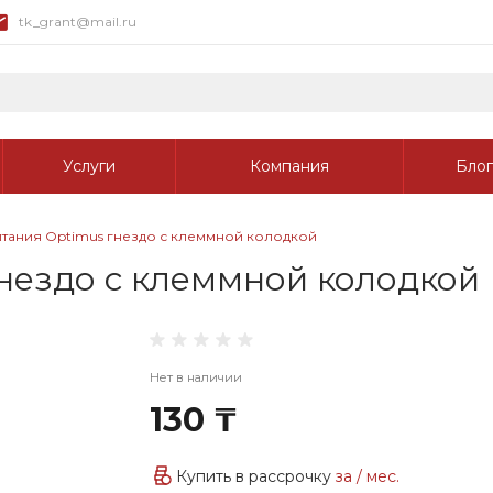
tk_grant@mail.ru
Услуги
Компания
Блог
итания Optimus гнездо с клеммной колодкой
нездо с клеммной колодкой
Нет в наличии
130 ₸
Купить в рассрочку
за
/ мес.