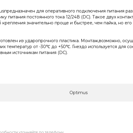
imusпредназначен для оперативного подключения питания р
ику питания постоянного тока 12/24В (DC). Такое двух конт
 крепления значительно проще и быстрее, чем пайка, но его
зготовлен из ударопрочного пластика. Монтаж,возможно, осу
их температур от -30℃ до +50℃. Гнездо используется для 
вным источникам питания (DC).
Optimus
дробности уточняйте по телефону.