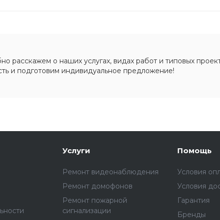
о расскажем о наших услугах, видах работ и типовых проект
сть и подготовим индивидуальное предложение!
Услуги
Помощь
Ремонт видеонаблюдения
Условия оп
Ремонт домофонов
Условия до
Ремонт пожарной
Гарантия
ьности
сигнализации
Бренды