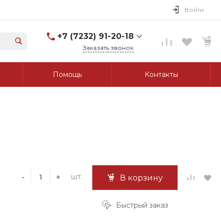
Войти
+7 (7232) 91-20-18
Заказать звонок
+7 (7232) 91-20-18
Помощь
Контакты
г. Усть-Каменогорск, ул.
Протозанова, д. 83а,
оф. 103
Пн-Пт: 8:00-17:00 Cб-Вс:
Выходной
tk_grant@mail.ru
шт.
-
+
В корзину
Быстрый заказ