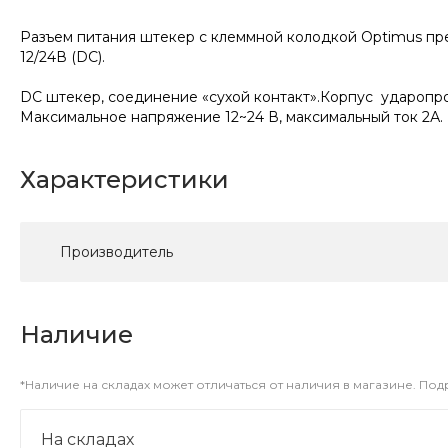
Разъем питания штекер с клеммной колодкой Optimus пр
12/24В (DC).
DC штекер, соединение «сухой контакт».Корпус ударопро
Максимальное напряжение 12~24 В, максимальный ток 2А. 
Характеристики
Производитель
Наличие
*Наличие на складах может отличаться от наличия в магазине. По
На складах