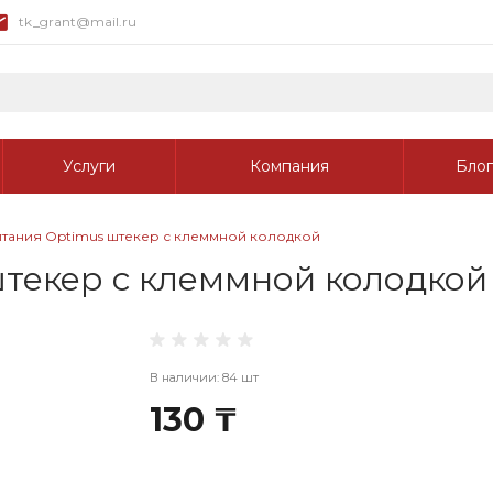
tk_grant@mail.ru
Услуги
Компания
Блог
итания Optimus штекер с клеммной колодкой
текер с клеммной колодкой
В наличии: 84 шт
130 ₸