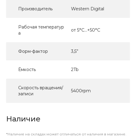
Производитель
Western Digital
Рабочая температур
от 5°C...+50°C
а
Форм-фактор
3,5”
Ёмкость
2Tb
Скорость вращения/
5400rpm
записи
Наличие
*Наличие на складах может отличаться от наличия в магазине.